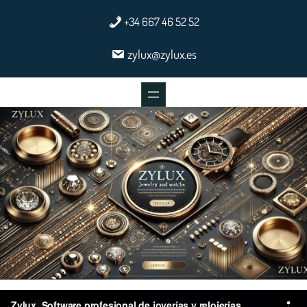
+34 667 46 52 52
zylux@zylux.es