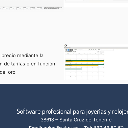
precio mediante la
n de tarifas o en función
del oro
Software profesional para joyerías y reloje
38613 – Santa Cruz de Tenerife
Email: zylux@zylux.es – Tel: 667 46 52 52