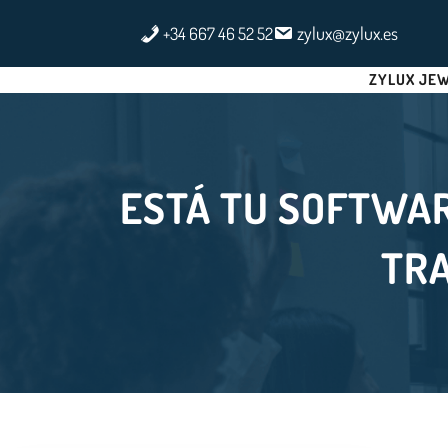
Saltar
zylux@zylux.es
+34 667 46 52 52
al
contenido
ZYLUX JE
ESTÁ TU SOFTWAR
TRA