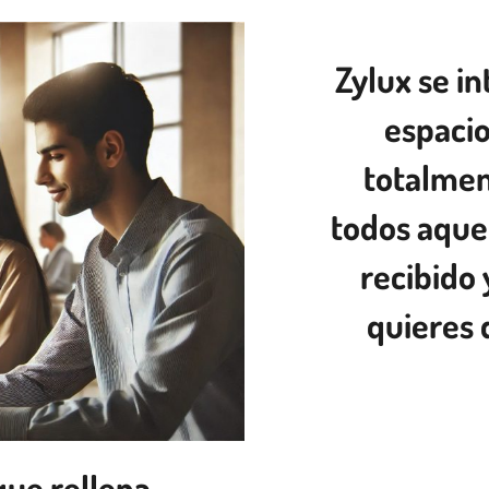
Zylux se i
espaci
totalmen
todos aquel
recibido 
quieres 
que rellena