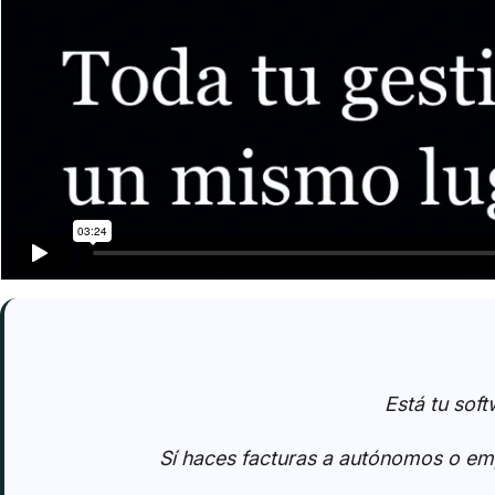
Está tu sof
Sí haces facturas a autónomos o empr