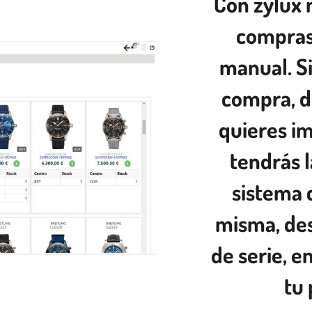
Con zylux 
compras 
manual. S
compra, di
quieres i
tendrás 
sistema c
misma, des
de serie, e
tu