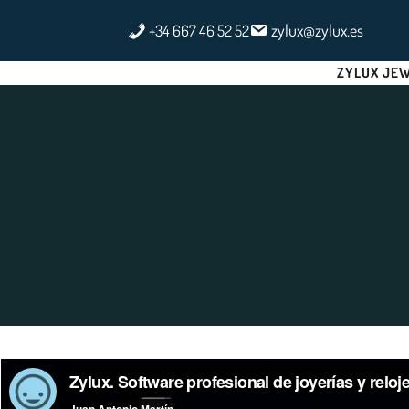
Saltar
zylux@zylux.es
+34 667 46 52 52
al
contenido
ZYLUX JE