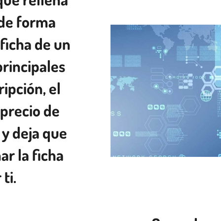
s de forma
ficha de un
principales
ipción, el
 precio de
 y deja que
ar la ficha
ti.