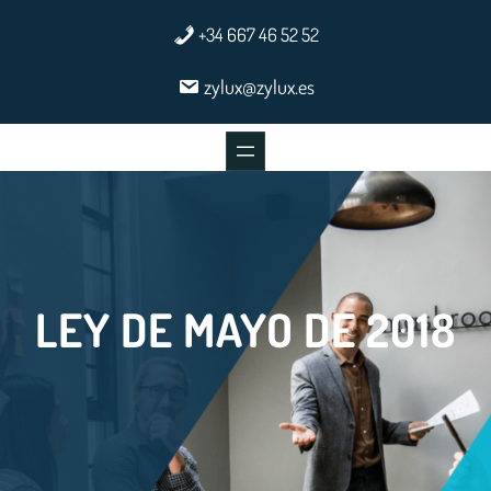
Saltar
+34 667 46 52 52
al
contenido
zylux@zylux.es
LEY DE MAYO DE 2018