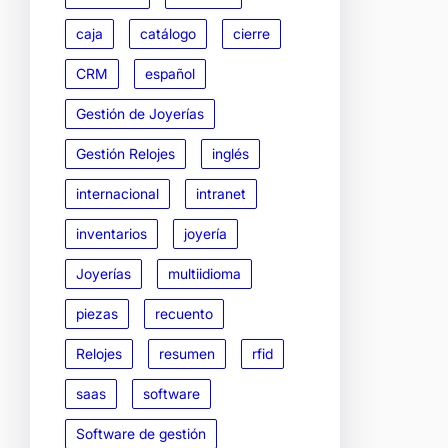
caja
catálogo
cierre
CRM
español
Gestión de Joyerías
Gestión Relojes
inglés
internacional
intranet
inventarios
joyería
Joyerías
multiidioma
piezas
recuento
Relojes
resumen
rfid
saas
software
Software de gestión